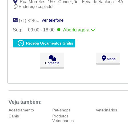
Rua Morretes, 150 - Conceição - Feira de Santana - BA
Endereço copiado!
ver telefone
(71) 8146-6120
Seg:
09:00 - 18:00
Aberto
agora
Seg:
09:00 - 18:00
Aberto
agora
Ter:
09:00 - 18:00
Receba Orçamentos Grátis
Qua:
09:00 - 18:00
Qui:
09:00 - 18:00
Sex:
09:00 - 18:00
Mapa
Sáb:
Fechado
Comente
Dom:
Fechado
Veja também:
Adestramento
Pet-shops
Veterinários
Canis
Produtos
Veterinários