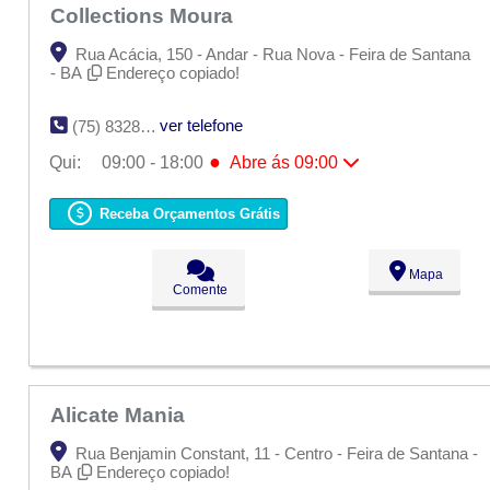
Collections Moura
Rua Acácia, 150 - Andar - Rua Nova - Feira de Santana
- BA
Endereço copiado!
ver telefone
(75) 8328-4846
●
Qui:
09:00 - 18:00
Abre ás 09:00
Seg:
09:00 - 18:00
Ter:
09:00 - 18:00
Receba Orçamentos Grátis
Qua:
09:00 - 18:00
●
Qui:
09:00 - 18:00
Abre ás 09:00
Sex:
09:00 - 18:00
Mapa
Sáb:
Fechado
Comente
Dom:
Fechado
Alicate Mania
Rua Benjamin Constant, 11 - Centro - Feira de Santana -
BA
Endereço copiado!