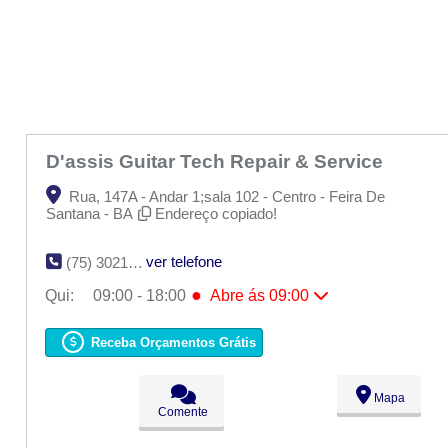
D'assis Guitar Tech Repair & Service
Rua, 147A - Andar 1;sala 102 - Centro - Feira De
Santana - BA
Endereço copiado!
ver telefone
(75) 3021-6095
●
Qui:
09:00 - 18:00
Abre ás 09:00
Seg:
09:00 - 18:00
Ter:
09:00 - 18:00
Receba Orçamentos Grátis
Qua:
09:00 - 18:00
●
Qui:
09:00 - 18:00
Abre ás 09:00
Sex:
09:00 - 18:00
Mapa
Sáb:
Fechado
Comente
Dom:
Fechado