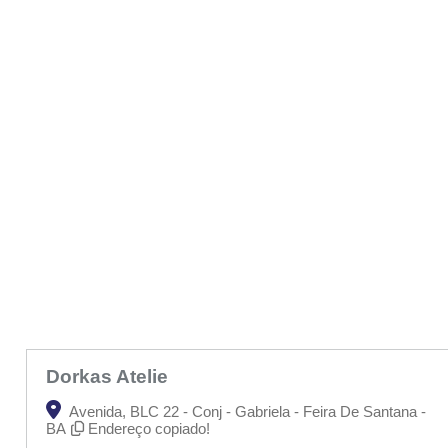
Dorkas Atelie
Avenida, BLC 22 - Conj - Gabriela - Feira De Santana -
BA
Endereço copiado!