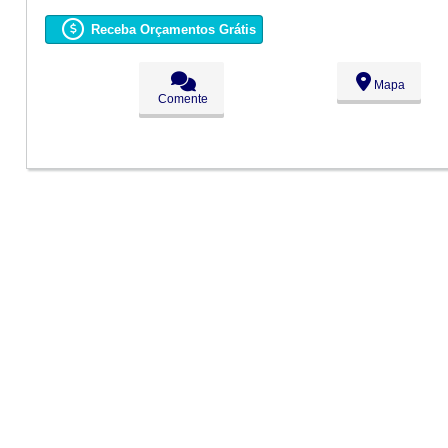
Seg:
09:00 - 18:00
Ter:
09:00 - 18:00
Receba Orçamentos Grátis
Qua:
09:00 - 18:00
●
Qui:
09:00 - 18:00
Abre ás 09:00
Sex:
09:00 - 18:00
Mapa
Sáb:
Fechado
Comente
Dom:
Fechado