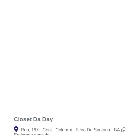
Closet Da Day
Rua, 197 - Conj - Calumbi - Feira De Santana - BA
Endereço copiado!