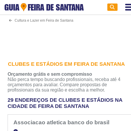
GUIA
FEIRA DE SANTANA
Cultura e Lazer em Feira de Santana
CLUBES E ESTÁDIOS EM FEIRA DE SANTANA
Orçamento grátis e sem compromisso
Não perca tempo buscando profissionais, receba até 4
orçamentos para avaliar. Compare propostas de
profissionais da sua região e escolha a melhor.
29 ENDEREÇOS DE CLUBES E ESTÁDIOS NA
CIDADE DE FEIRA DE SANTANA
Associacao atletica banco do brasil