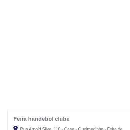
Feira handebol clube
Rua Arnold Silva, 110 - Casa - Queimadinha - Feira de