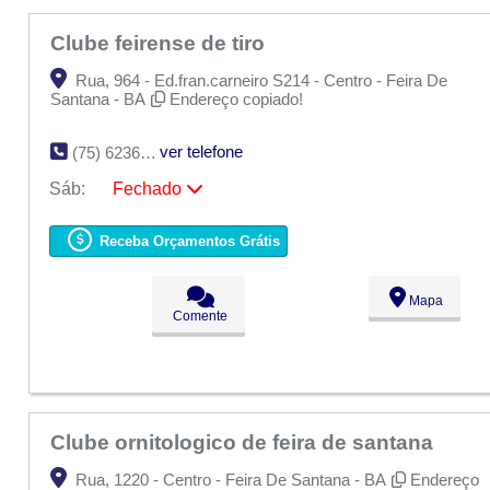
Clube feirense de tiro
Rua, 964 - Ed.fran.carneiro S214 - Centro - Feira De
Santana - BA
Endereço copiado!
ver telefone
(75) 6236-693
Sáb:
Fechado
Seg:
09:00 - 18:00
Ter:
09:00 - 18:00
Receba Orçamentos Grátis
Qua:
09:00 - 18:00
Qui:
09:00 - 18:00
Sex:
09:00 - 18:00
Mapa
Sáb:
Fechado
Comente
Dom:
Fechado
Clube ornitologico de feira de santana
Rua, 1220 - Centro - Feira De Santana - BA
Endereço