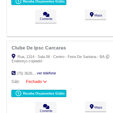
Ter:
09:00 - 18:00
Receba Orçamentos Grátis
Qua:
09:00 - 18:00
Qui:
09:00 - 18:00
Sex:
09:00 - 18:00
Mapa
Sáb:
Fechado
Comente
Dom:
Fechado
Clube De Ipsc Carcaras
Rua, 1314 - Sala 06 - Centro - Feira De Santana - BA
Endereço copiado!
ver telefone
(75) 3626-4604
Sáb:
Fechado
Seg:
09:00 - 18:00
Ter:
09:00 - 18:00
Receba Orçamentos Grátis
Qua:
09:00 - 18:00
Qui:
09:00 - 18:00
Sex:
09:00 - 18:00
Mapa
Sáb:
Fechado
Comente