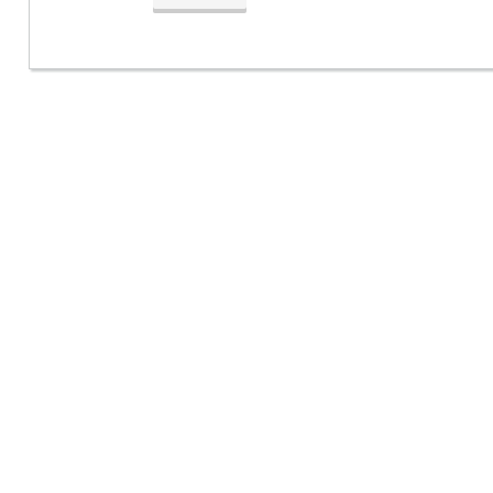
Dom:
Fechado