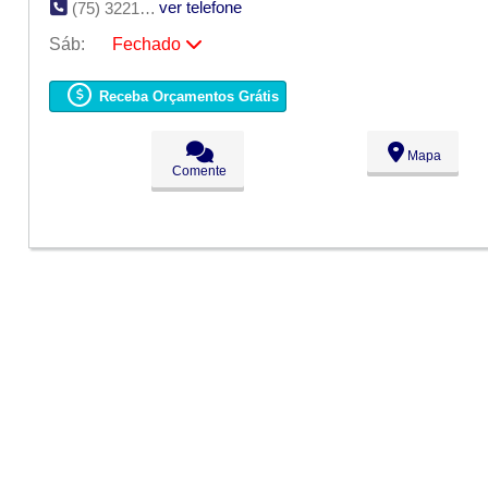
ver telefone
(75) 3221-4801
Sáb:
Fechado
Seg:
09:00 - 18:00
Ter:
09:00 - 18:00
Receba Orçamentos Grátis
Qua:
09:00 - 18:00
Qui:
09:00 - 18:00
Sex:
09:00 - 18:00
Mapa
Sáb:
Fechado
Comente
Dom:
Fechado