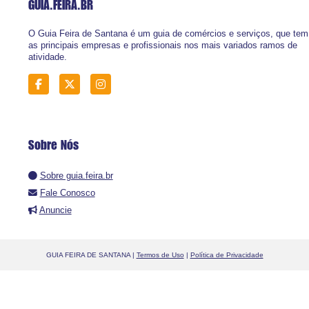
GUIA.FEIRA
.BR
O Guia Feira de Santana é um guia de comércios e serviços, que tem
as principais empresas e profissionais nos mais variados ramos de
atividade.
Sobre Nós
Sobre guia.feira.br
Fale Conosco
Anuncie
GUIA FEIRA DE SANTANA |
Termos de Uso
|
Política de Privacidade