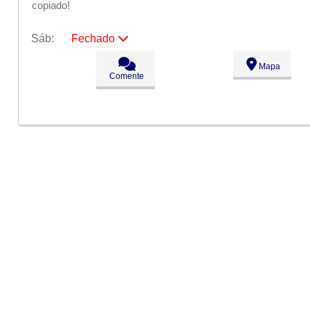
copiado!
Sáb:
Fechado
Seg:
09:00 - 18:00
Mapa
Ter:
09:00 - 18:00
Comente
Qua:
09:00 - 18:00
Qui:
09:00 - 18:00
Sex:
09:00 - 18:00
Sáb:
Fechado
Dom:
Fechado