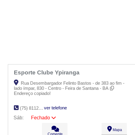
Esporte Clube Ypiranga
Rua Desembargador Felinto Bastos - de 383 ao fim -
lado ímpar, 830 - Centro - Feira de Santana - BA
Endereço copiado!
ver telefone
(75) 8112-3455
Sáb:
Fechado
Seg:
09:00 - 18:00
Mapa
Ter:
09:00 - 18:00
Comente