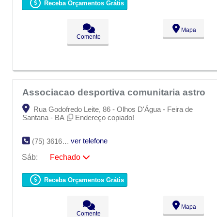
Ter:
09:00 - 18:00
Receba Orçamentos Grátis
Qua:
09:00 - 18:00
Qui:
09:00 - 18:00
Sex:
09:00 - 18:00
Mapa
Sáb:
Fechado
Comente
Dom:
Fechado
Associacao desportiva comunitaria astro
Rua Godofredo Leite, 86 - Olhos D'Água - Feira de
Santana - BA
Endereço copiado!
ver telefone
(75) 3616-4544
Sáb:
Fechado
Seg:
09:00 - 18:00
Ter:
09:00 - 18:00
Receba Orçamentos Grátis
Qua:
09:00 - 18:00
Qui:
09:00 - 18:00
Sex:
09:00 - 18:00
Mapa
Sáb:
Fechado
Comente