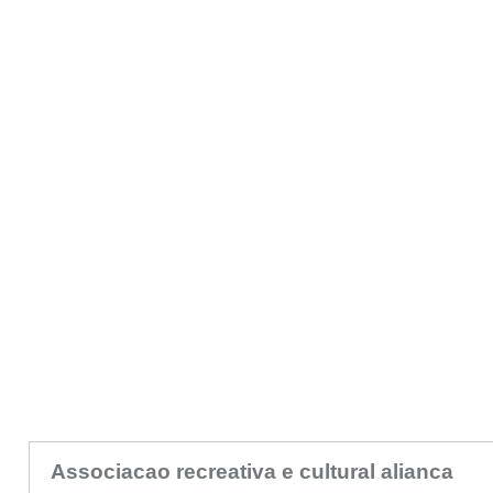
Associacao recreativa e cultural alianca