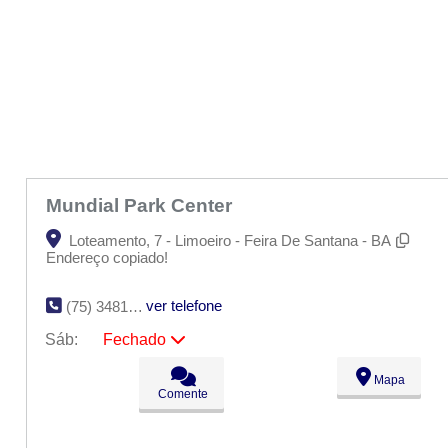
Mundial Park Center
Loteamento, 7 - Limoeiro - Feira De Santana - BA
Endereço copiado!
ver telefone
(75) 3481-6360
Sáb:
Fechado
Seg:
09:00 - 18:00
Mapa
Ter:
09:00 - 18:00
Comente
Qua:
09:00 - 18:00
Qui:
09:00 - 18:00
Sex:
09:00 - 18:00