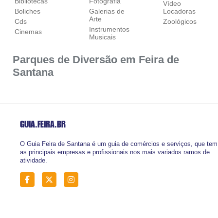
Bibliotecas
Fotografia
Vídeo
Boliches
Galerias de
Locadoras
Arte
Cds
Zoológicos
Instrumentos
Cinemas
Musicais
Parques de Diversão em Feira de
Santana
GUIA.FEIRA
.BR
O Guia Feira de Santana é um guia de comércios e serviços, que tem
as principais empresas e profissionais nos mais variados ramos de
atividade.