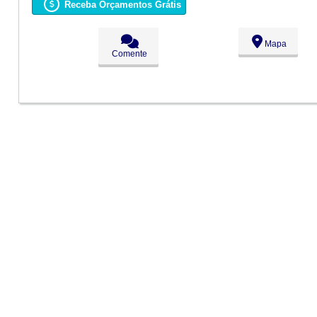
Ter:
09:00 - 18:00
Receba Orçamentos Grátis
Qua:
09:00 - 18:00
Qui:
09:00 - 18:00
Sex:
09:00 - 18:00
Mapa
Sáb:
Fechado
Comente
Dom:
Fechado