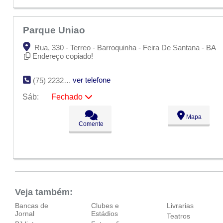
Sáb:
Fechado
Dom:
Fechado
Parque Uniao
Rua, 330 - Terreo - Barroquinha - Feira De Santana - BA
Endereço copiado!
ver telefone
(75) 2232-122
Sáb:
Fechado
Seg:
09:00 - 18:00
Mapa
Ter:
09:00 - 18:00
Comente
Qua:
09:00 - 18:00
Qui:
09:00 - 18:00
Sex:
09:00 - 18:00
Sáb:
Fechado
Dom:
Fechado
Veja também:
Bancas de
Clubes e
Livrarias
Jornal
Estádios
Teatros